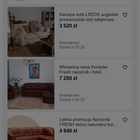
Kanapa sofa LEEDS angielski
prowansalski styl zdejmowane
pokrowce
3 520 zł
Gniewkowo
Dzisiaj o 05:10
Wiosenna cena Komplet
Fresh narożnik i fotel
naturalna skóra
7 250 zł
Gniewkowo
Dzisiaj o 05:10
Letnia promocja Narożnik
FRESH skóra naturalna funk.
spania Producent
4 940 zł