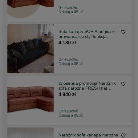
Gniewkowo
Dzisiaj o 05:10
Sofa kanapa SOFIA angielski
prowansalski styl funkcja
spania pojemnik
4 180 zł
Gniewkowo
Dzisiaj o 05:10
Wiosenna promocja Narożnik
sofa narożna FRESH nat
skóra PRODUCENT
4 940 zł
Gniewkowo
Dzisiaj o 05:10
Narożnik sofa kanapa narożna