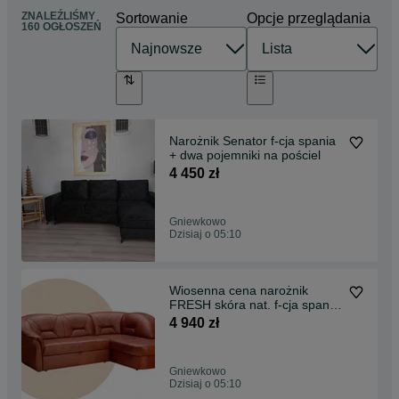
ZNALEŹLIŚMY
Sortowanie
Opcje przeglądania
160 OGŁOSZEŃ
Narożnik Senator f-cja spania
+ dwa pojemniki na pościel
4 450 zł
Gniewkowo
Dzisiaj o 05:10
Wiosenna cena narożnik
FRESH skóra nat. f-cja spania
- Producent
4 940 zł
Gniewkowo
Dzisiaj o 05:10