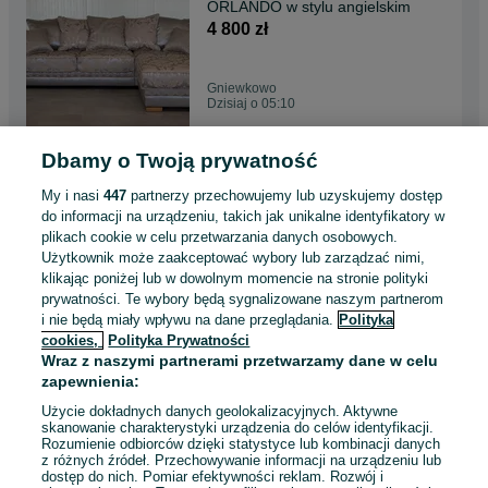
ORLANDO w stylu angielskim
4 800 zł
Gniewkowo
Dzisiaj o 05:10
Dbamy o Twoją prywatność
Kanapa sofa Orlando angielski
prowansalski styl funkcja
My i nasi
447
partnerzy przechowujemy lub uzyskujemy dostęp
spania
3 050 zł
do informacji na urządzeniu, takich jak unikalne identyfikatory w
plikach cookie w celu przetwarzania danych osobowych.
Użytkownik może zaakceptować wybory lub zarządzać nimi,
Gniewkowo
klikając poniżej lub w dowolnym momencie na stronie polityki
Dzisiaj o 05:10
prywatności. Te wybory będą sygnalizowane naszym partnerom
i nie będą miały wpływu na dane przeglądania.
Polityka
cookies,
Polityka Prywatności
Kanapa sofa angielski
Wraz z naszymi partnerami przetwarzamy dane w celu
prowansalski styl funkcja
zapewnienia:
spania producent
3 370 zł
Użycie dokładnych danych geolokalizacyjnych. Aktywne
skanowanie charakterystyki urządzenia do celów identyfikacji.
Rozumienie odbiorców dzięki statystyce lub kombinacji danych
Gniewkowo
z różnych źródeł. Przechowywanie informacji na urządzeniu lub
Dzisiaj o 05:10
dostęp do nich. Pomiar efektywności reklam. Rozwój i