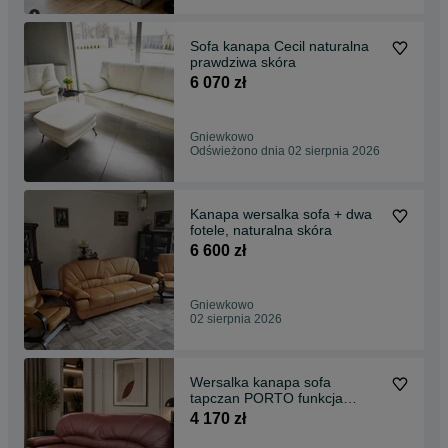
Sofa kanapa Cecil naturalna
prawdziwa skóra
6 070 zł
Gniewkowo
Odświeżono dnia 02 sierpnia 2026
Kanapa wersalka sofa + dwa
fotele, naturalna skóra
6 600 zł
Gniewkowo
02 sierpnia 2026
Wersalka kanapa sofa
tapczan PORTO funkcja
rozkładana prawdziwa skóra
4 170 zł