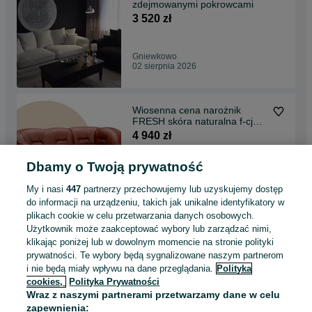
zdejmowanymi pokrowcami
3 520 zł
Gniewkowo
02 sierpnia 2026
Wiosenna cena narożnik
FRESH skóra naturalna f-cja
spania producent
4 940 zł
Dbamy o Twoją prywatność
Warszawa, Mokotów
02 sierpnia 2026
My i nasi
447
partnerzy przechowujemy lub uzyskujemy dostęp
do informacji na urządzeniu, takich jak unikalne identyfikatory w
plikach cookie w celu przetwarzania danych osobowych.
Promocja Sofa kanapa SOFIA
Użytkownik może zaakceptować wybory lub zarządzać nimi,
angielski prowansalski styl
klikając poniżej lub w dowolnym momencie na stronie polityki
3 850 zł
prywatności. Te wybory będą sygnalizowane naszym partnerom
i nie będą miały wpływu na dane przeglądania.
Polityka
cookies,
Polityka Prywatności
Gniewkowo
Wraz z naszymi partnerami przetwarzamy dane w celu
02 sierpnia 2026
zapewnienia: