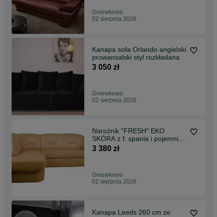
Gniewkowo
02 sierpnia 2026
Kanapa sofa Orlando angielski
prowansalski styl rozkładana
3 050 zł
Gniewkowo
02 sierpnia 2026
Narożnik "FRESH" EKO
SKÓRA z f. spania i pojemnik
na pościel.
3 380 zł
Gniewkowo
02 sierpnia 2026
Kanapa Leeds 260 cm ze