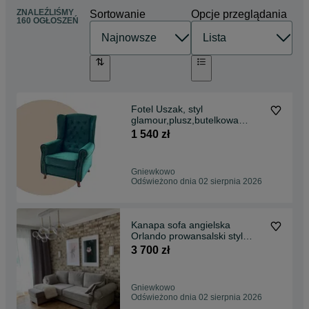
ZNALEŹLIŚMY
Sortowanie
Opcje przeglądania
160 OGŁOSZEŃ
Fotel Uszak, styl
glamour,plusz,butelkowa
zieleń, producent
1 540 zł
Gniewkowo
Odświeżono dnia 02 sierpnia 2026
Kanapa sofa angielska
Orlando prowansalski styl
funkcja spania
3 700 zł
Gniewkowo
Odświeżono dnia 02 sierpnia 2026